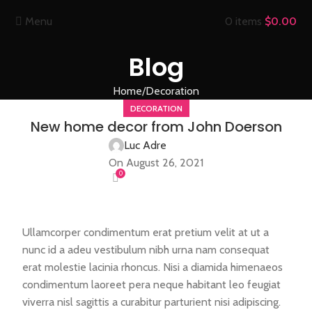
Menu
0
items
$
0.00
Blog
Home
Decoration
DECORATION
New home decor from John Doerson
Luc Adre
On August 26, 2021
0
Ullamcorper condimentum erat pretium velit at ut a
nunc id a adeu vestibulum nibh urna nam consequat
erat molestie lacinia rhoncus. Nisi a diamida himenaeos
condimentum laoreet pera neque habitant leo feugiat
viverra nisl sagittis a curabitur parturient nisi adipiscing.