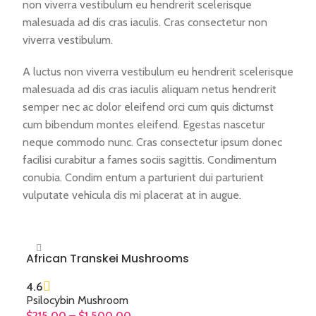
non viverra vestibulum eu hendrerit scelerisque
malesuada ad dis cras iaculis. Cras consectetur non
viverra vestibulum.
A luctus non viverra vestibulum eu hendrerit scelerisque
malesuada ad dis cras iaculis aliquam netus hendrerit
semper nec ac dolor eleifend orci cum quis dictumst
cum bibendum montes eleifend. Egestas nascetur
neque commodo nunc. Cras consectetur ipsum donec
facilisi curabitur a fames sociis sagittis. Condimentum
conubia. Condim entum a parturient dui parturient
vulputate vehicula dis mi placerat at in augue.
African Transkei Mushrooms
4.6
Psilocybin Mushroom
$
215.00
–
$
1,500.00