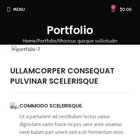
0
MENU
$
0.00
Portfolio
Home
Portfolio
Rhoncus quisque sollicitudin
ULLAMCORPER CONSEQUAT
PULVINAR SCELERISQUE
COMMODO SCELERISQUE.
Ut a parturient ad vestibulum lectus varius
dignistami sarim fusce mi pos uere ante vivamus
vesti bulum part urient sed a sit fermentum eros.